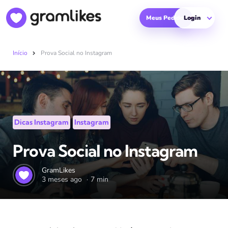
Meus Pedidos
Login
Início
Prova Social no Instagram
Categorias
Posted
Dicas Instagram
Instagram
in
Prova Social no Instagram
Postado
GramLikes
3 meses ago
7 min
por