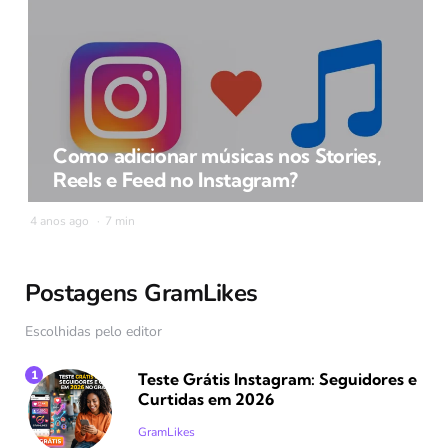
Como adicionar músicas nos Stories,
Reels e Feed no Instagram?
4 anos ago
7 min
Postagens GramLikes
Escolhidas pelo editor
Teste Grátis Instagram: Seguidores e
Curtidas em 2026
Posted
GramLikes