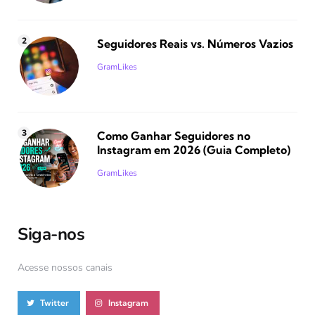
Seguidores Reais vs. Números Vazios
Posted
GramLikes
Como Ganhar Seguidores no
Instagram em 2026 (Guia Completo)
Posted
GramLikes
Siga-nos
Acesse nossos canais
Twitter
Instagram