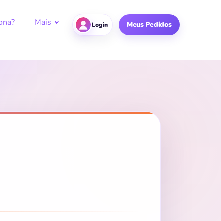
ona?
Mais
Meus Pedidos
Login