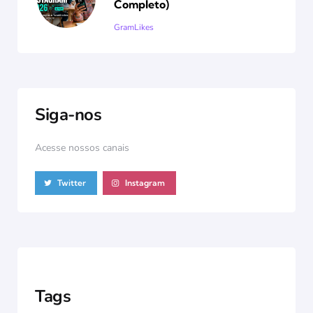
Completo)
Posted
GramLikes
Siga-nos
Acesse nossos canais
Twitter
Instagram
Tags