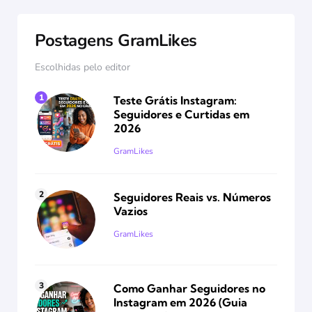
Postagens GramLikes
Escolhidas pelo editor
Teste Grátis Instagram:
Seguidores e Curtidas em
2026
Posted
GramLikes
Seguidores Reais vs. Números
Vazios
Posted
GramLikes
Como Ganhar Seguidores no
Instagram em 2026 (Guia