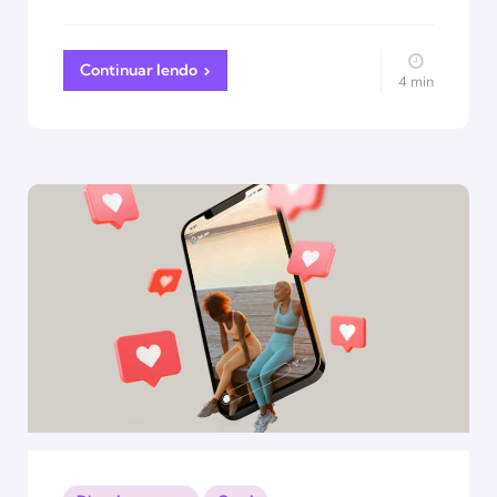
Continuar lendo
4 min
Categorias
Posted